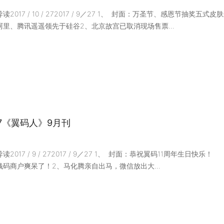
读2017 / 10 / 272017 / 9／27 1、 封面：万圣节、感恩节抽
阿里、腾讯遥遥领先于硅谷2、北京故宫已取消现场售票...
17《翼码人》9月刊
读2017 / 9 / 272017 / 9／27 1、 封面：恭祝翼码11周年生日
钱码商户爽呆了！2、马化腾亲自出马，微信放出大...