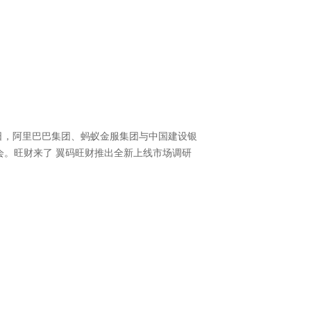
3月28日，阿里巴巴集团、蚂蚁金服集团与中国建设银
。旺财来了 翼码旺财推出全新上线市场调研