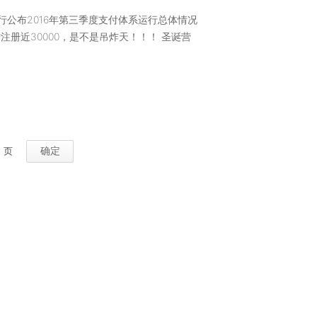
：央行公布2016年第三季度支付体系运行总体情况
增注册近30000，是不是吊炸天！！！ 圣诞营
页
确定