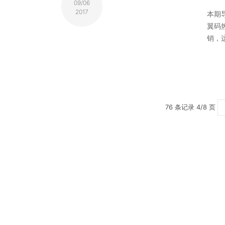
09/06
2017
本期导
翼码热
销，
76 条记录 4/8 页