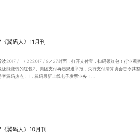
17《翼码人》11月刊
读2017 / 11/ 222017 / 9／27封面：打开支付宝，扫码领红包！
发还能赚钱的红包2、美团支付再违规遭举报，央行支付清算协会责令其整
游客翼码热点：1．翼码最新上线电子发票业务！...
17《翼码人》10月刊