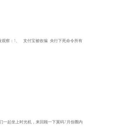
 行业观察：1、 支付宝被收编 央行下死命令所有
2、让我们一起坐上时光机，来回顾一下翼码7月份圈内