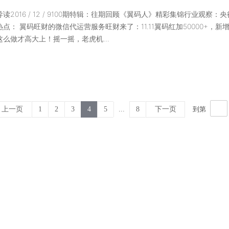
读2016 / 12 / 9100期特辑：往期回顾《翼码人》精彩集锦行业观察
点： 翼码旺财的微信代运营服务旺财来了：11.11翼码红加50000+，新
这么做才高大上！摇一摇，老虎机...
到第
上一页
1
2
3
4
5
...
8
下一页