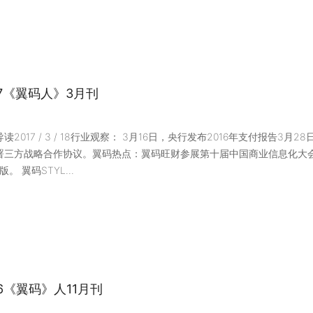
17《翼码人》3月刊
读2017 / 3 / 18行业观察： 3月16日，央行发布2016年支付报告
署三方战略合作协议。翼码热点：翼码旺财参展第十届中国商业信息化大会
版。 翼码STYL...
16《翼码》人11月刊