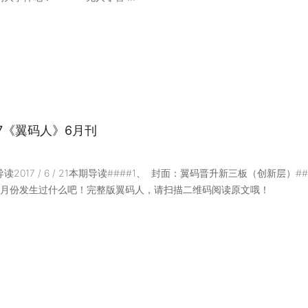
17《翼码人》6月刊
读2017 / 6 / 21本期导读####1、 封面：翼码晋升新三板（创新
6月份发生过什么吧！完整版翼码人，请扫描二维码阅读原文哦！