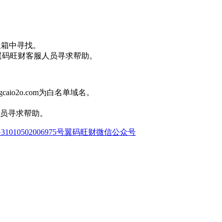
圾箱中寻找。
6，向翼码旺财客服人员寻求帮助。
io2o.com为白名单域名。
服人员寻求帮助。
010502006975号
翼码旺财微信公众号