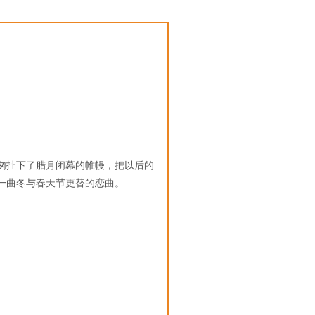
匆扯下了腊月闭幕的帷幔，把以后的
一曲冬与春天节更替的恋曲。