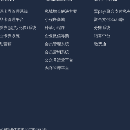
码卡券管理系统
私域增长解决方案
翼pay(聚合支付私
品卡管理平台
小程序商城
聚合支付SaaS版
质券(提货/兑换)系统
种草小程序
分账系统
业卡券系统
企业微信导购
结算中台
动营销
会员管理系统
缴费通
会员营销系统
公众号运营平台
内容管理平台
公网安备31010502006975号