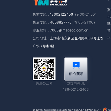
翼
售前专线：
18602122406
（9:00-21:00）
礼
售后专线：
4008827770
（9:00-21:00）
纸
客服邮箱：
7005@imageco.com.cn
异
互
公司地址：
上海市浦东新区金海路1809号佳农
广场3号楼3楼
关注公众号
或致电咨询:
186-0212-2406
©2026 翼码旺财版权所有
沪ICP备08024760号-14
沪