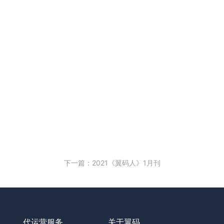
下一篇：2021《翼码人》1月刊
代运营服务
关于翼码